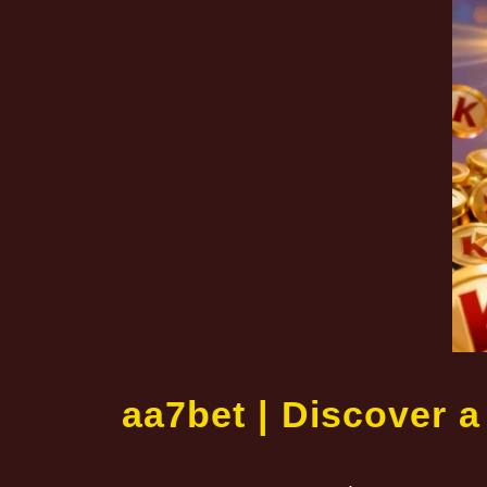
aa7bet | Discover 