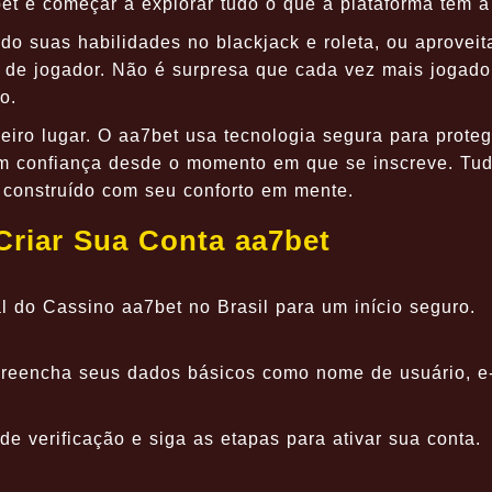
bet e começar a explorar tudo o que a plataforma tem a
ndo suas habilidades no blackjack e roleta, ou aprove
o de jogador. Não é surpresa que cada vez mais jogado
o.
iro lugar. O aa7bet usa tecnologia segura para prote
m confiança desde o momento em que se inscreve. Tud
e construído com seu conforto em mente.
Criar Sua Conta aa7bet
al do Cassino aa7bet no Brasil para um início seguro.
reencha seus dados básicos como nome de usuário, e-
de verificação e siga as etapas para ativar sua conta.