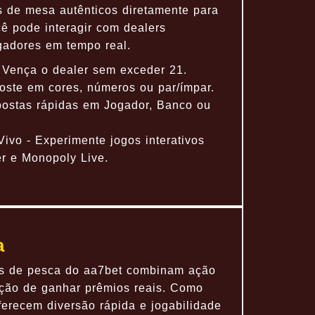
s de mesa autênticos diretamente para
cê pode interagir com dealers
ogadores em tempo real.
- Vença o dealer sem exceder 21.
oste em cores, números ou par/ímpar.
postas rápidas em Jogador, Banco ou
ivo - Experimente jogos interativos
r e Monopoly Live.
a
os de pesca do aa7bet combinam ação
ção de ganhar prêmios reais. Como
ferecem diversão rápida e jogabilidade