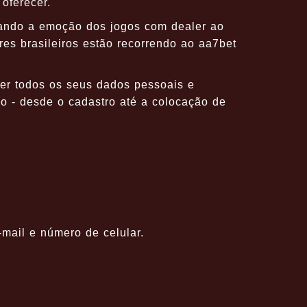
 oferecer.
itando a emoção dos jogos com dealer ao
res brasileiros estão recorrendo ao aa7bet
ger todos os seus dados pessoais e
o - desde o cadastro até a colocação de
mail e número de celular.