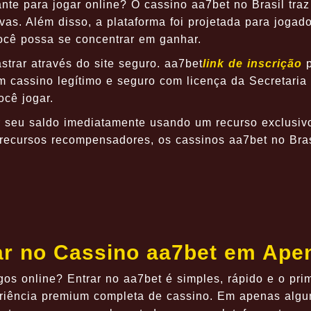
nte para jogar online? O cassino aa7bet no Brasil tra
ivas. Além disso, a plataforma foi projetada para jogad
ocê possa se concentrar em ganhar.
trar através do site seguro. aa7bet
link de inscrição
p
m cassino legítimo e seguro com licença da Secretaria
ocê jogar.
 seu saldo imediatamente usando um recurso exclusiv
recursos recompensadores, os cassinos aa7bet no Brasi
r no Cassino aa7bet em Ape
s online? Entrar no aa7bet é simples, rápido e o pri
riência premium completa de cassino. Em apenas algun