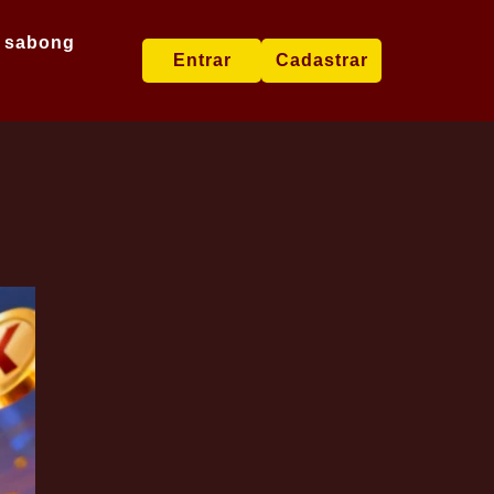
 sabong
Entrar
Cadastrar