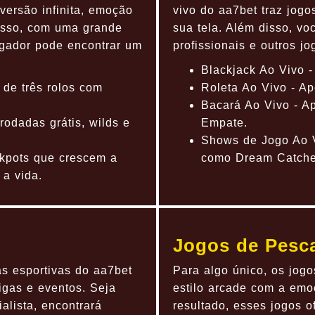
versão infinita, emoção
vivo do aa7bet traz jogo
isso, com uma grande
sua tela. Além disso, vo
ogador pode encontrar um
profissionais e outros j
Blackjack Ao Vivo 
 de três rolos com
Roleta Ao Vivo - Ap
Bacará Ao Vivo - A
rodadas grátis, wilds e
Empate.
Shows de Jogo Ao V
ckpots que crescem a
como Dream Catche
a vida.
Jogos de Pesc
as esportivas do aa7bet
Para algo único, os jog
igas e eventos. Seja
estilo arcade com a emo
alista, encontrará
resultado, esses jogos o