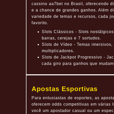
cassino aa7bet no Brasil, oferecendo di
e a chance de grandes ganhos. Além d
variedade de temas e recursos, cada j
favorito.
Slots Clássicos - Slots nostálgicos
barras, cerejas e 7 sortudos.
Slots de Vídeo - Temas imersivos, 
multiplicadores.
Slots de Jackpot Progressivo - Ja
cada giro para ganhos que mudam 
Apostas Esportivas
Para entusiastas de esportes, as apost
oferecem odds competitivas em várias l
você um apostador casual ou um especi