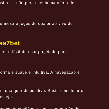
ósito - e não perca nenhuma oferta de
de mesa e jogos de dealer ao vivo do
aa7bet
ro e fácil de usar projetado para
rma é suave e intuitiva. A navegação é
m qualquer dispositivo. Basta completar o
esteja.
gamento confiáveis, seus dados e fundos