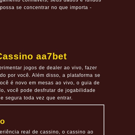
possa se concentrar no que importa -
Cassino aa7bet
erimentar jogos de dealer ao vivo, fazer
do por você. Além disso, a plataforma se
 você é novo em mesas ao vivo, o guia de
o, você pode desfrutar de jogabilidade
e segura toda vez que entrar.
vo
riência real de cassino, o cassino ao