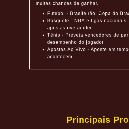
muitas chances de ganhar.
Futebol - Brasileirão, Copa do Bras
Basquete - NBA e ligas nacionais,
apostas over/under.
Tênis - Preveja vencedores de part
desempenho do jogador.
Apostas Ao Vivo - Aposte em temp
acontecem.
Principais Pr