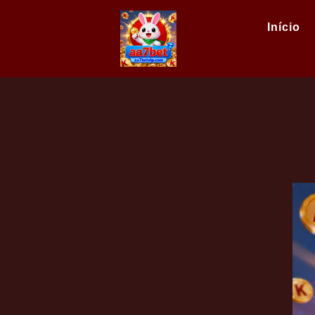
Início