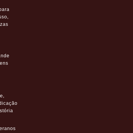
para
sso,
ezas
ande
gens
e,
dicação
stória
teranos