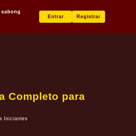
 sabong
Entrar
Registrar
a Completo para
 Iniciantes