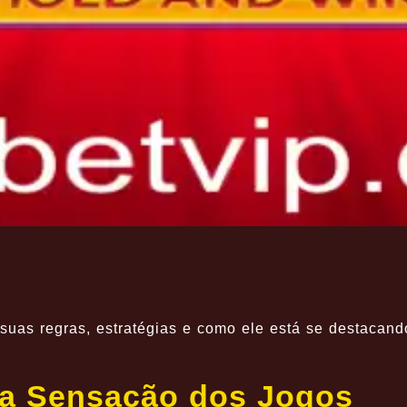
uas regras, estratégias e como ele está se destacand
a Sensação dos Jogos