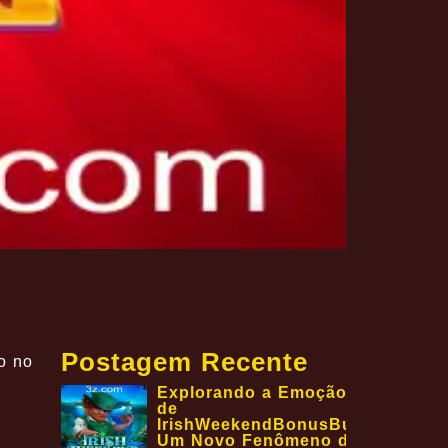
Postagem Recente
o no
Explorando a Emoção
de
IrishWeekendBonusBuy:
Um Novo Fenômeno de