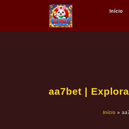
Início
aa7bet | Explo
Início
»
aa