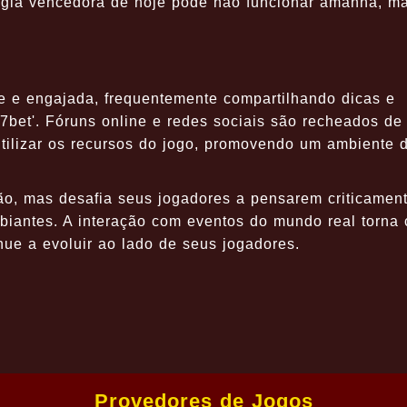
atégia vencedora de hoje pode não funcionar amanhã, m
 e engajada, frequentemente compartilhando dicas e
a7bet'. Fóruns online e redes sociais são recheados de
utilizar os recursos do jogo, promovendo um ambiente 
o, mas desafia seus jogadores a pensarem criticamen
iantes. A interação com eventos do mundo real torna
inue a evoluir ao lado de seus jogadores.
Provedores de Jogos