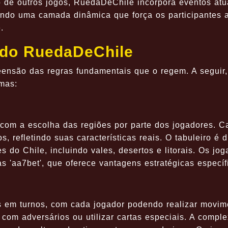
io de outros jogos, RuedaDeChile incorpora eventos atu
ando uma camada dinâmica que força os participantes 
.
 do RuedaDeChile
nsão das regras fundamentais que o regem. A seguir,
mas:
om a escolha das regiões por parte dos jogadores. C
, refletindo suas características reais. O tabuleiro é d
 do Chile, incluindo vales, desertos e litorais. Os jo
s 'aa7bet', que oferece vantagens estratégicas específ
em turnos, com cada jogador podendo realizar movim
 com adversários ou utilizar cartas especiais. A compl