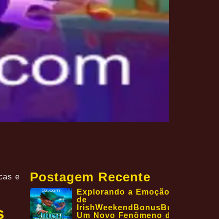
Postagem Recente
cas e
Explorando a Emoção
de
IrishWeekendBonusBuy:
s
Um Novo Fenômeno de