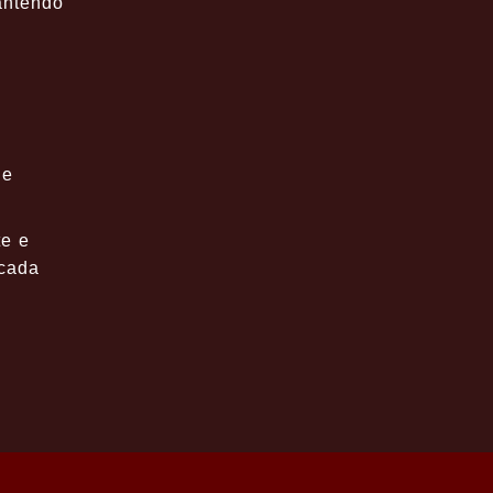
antendo
de
te e
 cada