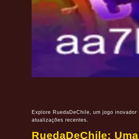
Explore RuedaDeChile, um jogo inovador 
atualizações recentes.
RuedaDeChile: Uma