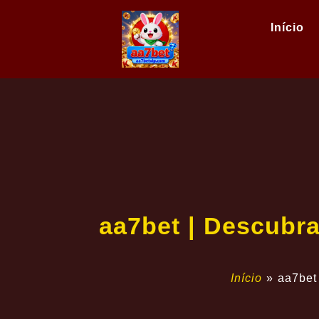
Início
aa7bet | Descubr
Início
»
aa7bet