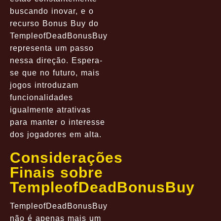
buscando inovar, e o
recurso Bonus Buy do
TempleofDeadBonusBuy
representa um passo
nessa direção. Espera-
se que no futuro, mais
jogos introduzam
funcionalidades
igualmente atrativas
para manter o interesse
dos jogadores em alta.
Considerações
Finais sobre
TempleofDeadBonusBuy
TempleofDeadBonusBuy
não é apenas mais um