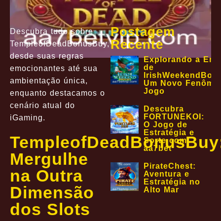
Postagem
Descubra tudo sobre
Recente
TempleofDeadBonusBuy,
desde suas regras
Explorando a Em
de
emocionantes até sua
IrishWeekendBon
ambientação única,
Um Novo Fenôme
Jogo
enquanto destacamos o
cenário atual do
Descubra
FORTUNEKOI:
iGaming.
O Jogo de
Estratégia e
TempleofDeadBonusBuy
Sorte com
aa7bet
Mergulhe
PirateChest:
na Outra
Aventura e
Estratégia no
Dimensão
Alto Mar
dos Slots