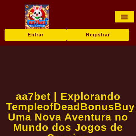
Jogos de ta
Jogos de sa
Notícias de Flash
Entrar
Registrar
aa7bet | Explorando
TempleofDeadBonusBuy
Uma Nova Aventura no
Mundo dos Jogos de