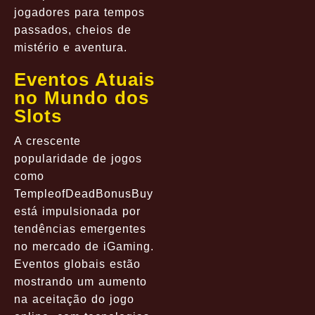
jogadores para tempos
passados, cheios de
mistério e aventura.
Eventos Atuais
no Mundo dos
Slots
A crescente
popularidade de jogos
como
TempleofDeadBonusBuy
está impulsionada por
tendências emergentes
no mercado de iGaming.
Eventos globais estão
mostrando um aumento
na aceitação do jogo