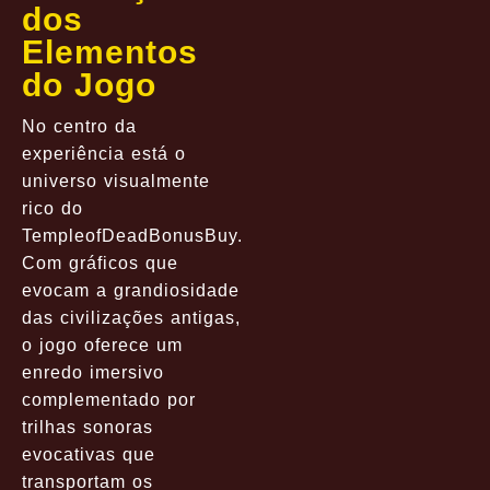
dos
Elementos
do Jogo
No centro da
experiência está o
universo visualmente
rico do
TempleofDeadBonusBuy.
Com gráficos que
evocam a grandiosidade
das civilizações antigas,
o jogo oferece um
enredo imersivo
complementado por
trilhas sonoras
evocativas que
transportam os