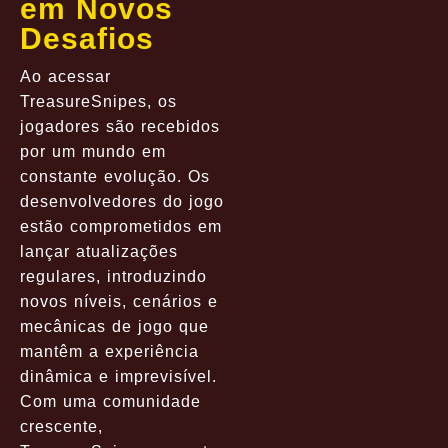
em Novos
Desafios
Ao acessar
TreasureSnipes, os
jogadores são recebidos
por um mundo em
constante evolução. Os
desenvolvedores do jogo
estão comprometidos em
lançar atualizações
regulares, introduzindo
novos níveis, cenários e
mecânicas de jogo que
mantêm a experiência
dinâmica e imprevisível.
Com uma comunidade
crescente,