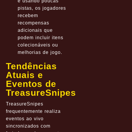
e usando poucas
pistas, os jogadores
recebem
recompensas
adicionais que
podem incluir itens
colecionáveis ou
melhorias de jogo.
Tendências
Atuais e
Eventos de
TreasureSnipes
TreasureSnipes
frequentemente realiza
eventos ao vivo
sincronizados com