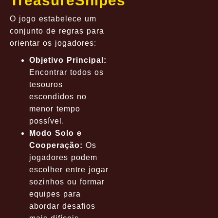
TreasureSnipes
O jogo estabelece um
conjunto de regras para
orientar os jogadores:
Objetivo Principal:
Encontrar todos os
tesouros
escondidos no
menor tempo
possível.
Modo Solo e
Cooperação:
Os
jogadores podem
escolher entre jogar
sozinhos ou formar
equipes para
abordar desafios