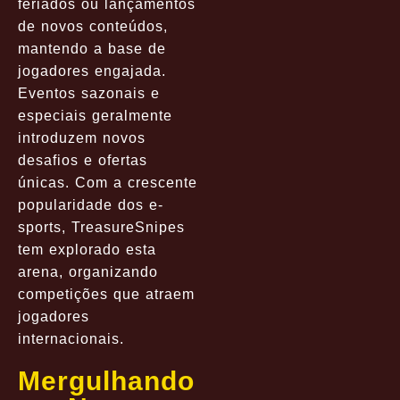
feriados ou lançamentos
de novos conteúdos,
mantendo a base de
jogadores engajada.
Eventos sazonais e
especiais geralmente
introduzem novos
desafios e ofertas
únicas. Com a crescente
popularidade dos e-
sports, TreasureSnipes
tem explorado esta
arena, organizando
competições que atraem
jogadores
internacionais.
Mergulhando