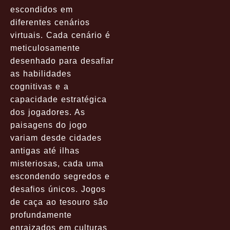
escondidos em
diferentes cenários
virtuais. Cada cenário é
meticulosamente
desenhado para desafiar
as habilidades
cognitivas e a
capacidade estratégica
dos jogadores. As
paisagens do jogo
variam desde cidades
antigas até ilhas
misteriosas, cada uma
escondendo segredos e
desafios únicos. Jogos
de caça ao tesouro são
profundamente
enraizados em culturas