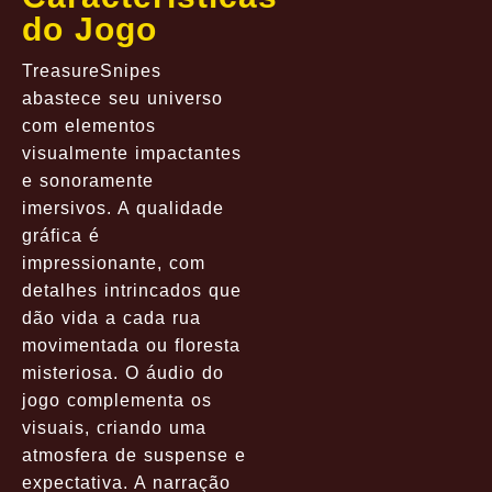
do Jogo
TreasureSnipes
abastece seu universo
com elementos
visualmente impactantes
e sonoramente
imersivos. A qualidade
gráfica é
impressionante, com
detalhes intrincados que
dão vida a cada rua
movimentada ou floresta
misteriosa. O áudio do
jogo complementa os
visuais, criando uma
atmosfera de suspense e
expectativa. A narração