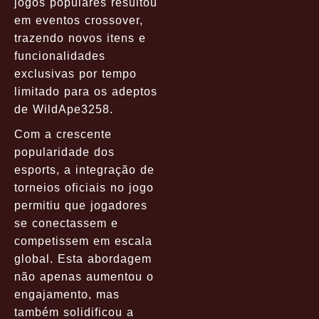
jogos populares resultou
em eventos crossover,
trazendo novos itens e
funcionalidades
exclusivas por tempo
limitado para os adeptos
de WildApe3258.
Com a crescente
popularidade dos
esports, a integração de
torneios oficiais no jogo
permitiu que jogadores
se conectassem e
competissem em escala
global. Esta abordagem
não apenas aumentou o
engajamento, mas
também solidificou a