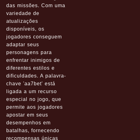
das missões. Com uma
variedade de
atualizações
disponíveis, os
jogadores conseguem
adaptar seus
personagens para
enfrentar inimigos de
diferentes estilos e
dificuldades. A palavra-
chave 'aa7bet' está
ligada a um recurso
especial no jogo, que
permite aos jogadores
apostar em seus
desempenhos em
batalhas, fornecendo
recompensas únicas