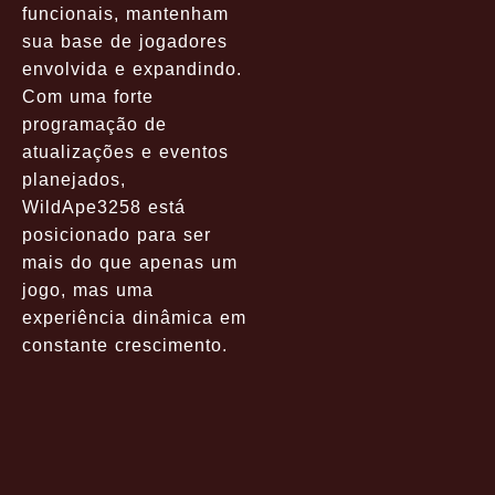
funcionais, mantenham
sua base de jogadores
envolvida e expandindo.
Com uma forte
programação de
atualizações e eventos
planejados,
WildApe3258 está
posicionado para ser
mais do que apenas um
jogo, mas uma
experiência dinâmica em
constante crescimento.