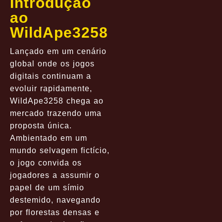
Introdução
ao
WildApe3258
Lançado em um cenário
global onde os jogos
digitais continuam a
evoluir rapidamente,
WildApe3258 chega ao
mercado trazendo uma
proposta única.
Ambientado em um
mundo selvagem fictício,
o jogo convida os
jogadores a assumir o
papel de um símio
destemido, navegando
por florestas densas e