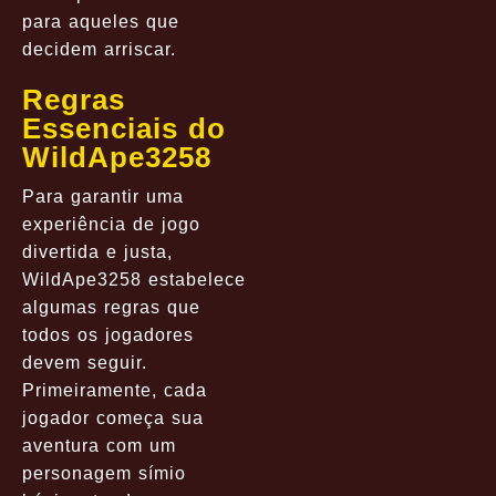
para aqueles que
decidem arriscar.
Regras
Essenciais do
WildApe3258
Para garantir uma
experiência de jogo
divertida e justa,
WildApe3258 estabelece
algumas regras que
todos os jogadores
devem seguir.
Primeiramente, cada
jogador começa sua
aventura com um
personagem símio