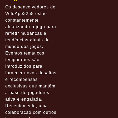
Os desenvolvedores de
WildApe3258 estão
constantemente
atualizando o jogo para
refletir mudanças e
tendências atuais do
mundo dos jogos.
Eventos temáticos
temporários são
introduzidos para
fornecer novos desafios
e recompensas
exclusivas que mantêm
a base de jogadores
ativa e engajada.
Recentemente, uma
colaboração com outros